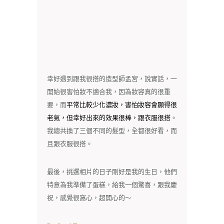
幸好遇到跟我很搭的造型師孟宮，說實話，一
開始很害怕妝不適合我，因為妝容真的很重
要，而
平常比較少化濃妝，害怕妝容會顯得很
老氣，但幸好出來的效果很棒，跟衣服很搭
。
我總共換了三個不同的髮型，全都很好看，而
且跟衣服很搭。
最後，挑選相片的日子剛好是我的生日，他們
特意為我準備了蛋糕，給我一個驚喜，跟我慶
祝，感覺很窩心，超開心的～