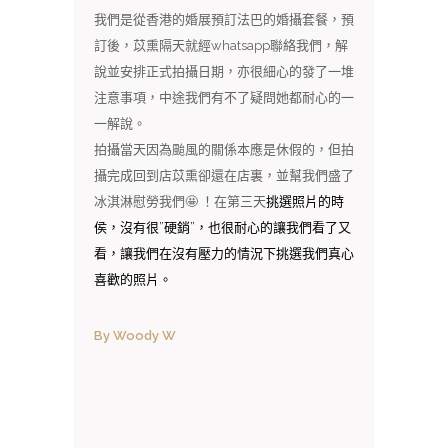
我們是從香港的婚展預訂法巴的婚攝套餐，預
訂後，苡熏隔天就經whatsapp聯絡我們，解
說並安排正式拍攝日期，亦很細心的發了一堆
注意事項，中途我們有不了疑問她都耐心的一
一解說。
拍攝當天因為颱風的關係本應是休假的，但拍
攝完成回到店苡熏卻還在店裏，並幫我們盛了
冰淇淋慰勞我們🤩 ！在第三天
挑選照片的時
侯，沒有很”硬銷”，也很耐心的讓我們看了又
看，讓我們在沒有壓力的情況下挑選我們真心
喜歡的照片。
By Woody W