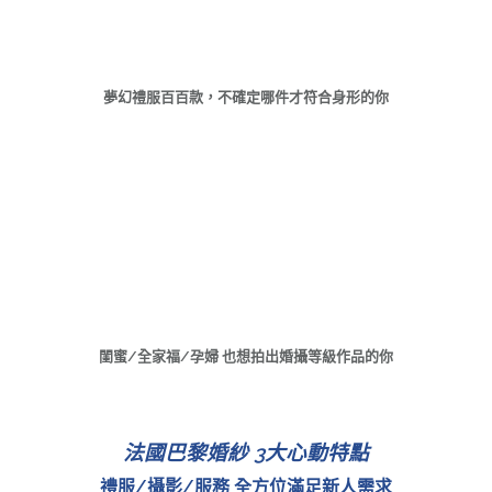
夢幻禮服百百款，不確定哪件才符合身形的你
閨蜜/全家福/孕婦 也想拍出婚攝等級作品的你
法國巴黎婚紗 3大心動特點
禮服/攝影/服務 全方位滿足新人需求