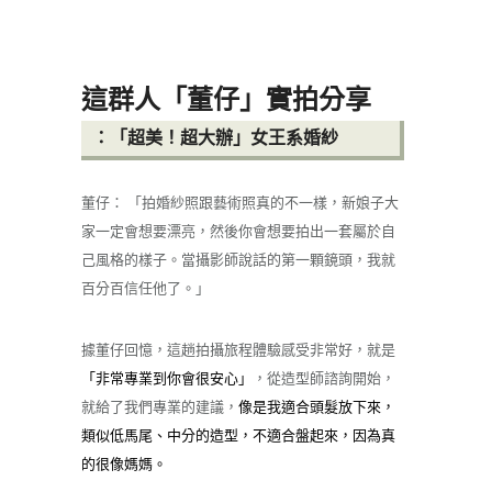
這群人「董仔」實拍分享
：「超美！超大辦」女王系婚紗
董仔： 「拍婚紗照跟藝術照真的不一樣，新娘子大
家一定會想要漂亮，然後你會想要拍出一套屬於自
己風格的樣子。當攝影師說話的第一顆鏡頭，我就
百分百信任他了。」
據董仔回憶，這趟拍攝旅程體驗感受非常好，就是
「非常專業到你會很安心」
，從造型師諮詢開始，
就給了我們專業的建議，
像是我適合頭髮放下來，
類似低馬尾、中分的造型，不適合盤起來，因為真
的很像媽媽。