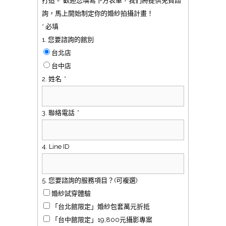
打造。 歡迎您填寫下方表單，我們將提供免費諮
詢，馬上開始制定你的婚紗拍攝計畫！
* 必填
1. 您要諮詢的館別
台北店
台中店
2. 姓名
*
3. 聯絡電話
*
4. Line ID
5. 您要諮詢的服務項目？(可複選)
婚紗試穿體驗
「台北館限定」婚紗包套萬元折抵
「台中館限定」19,800元攝影專案