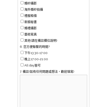
婚紗攝影
海外婚紗拍攝
禮服租借
新娘秘書
婚禮攝影
藝術寫真
其他(請在備註欄位說明)
6. 您方便聯繫的時間?
下午13:30-17:00
晚上17:00-21:00
All day皆可
7. 備註(如有任何問題或想法，歡迎填寫)