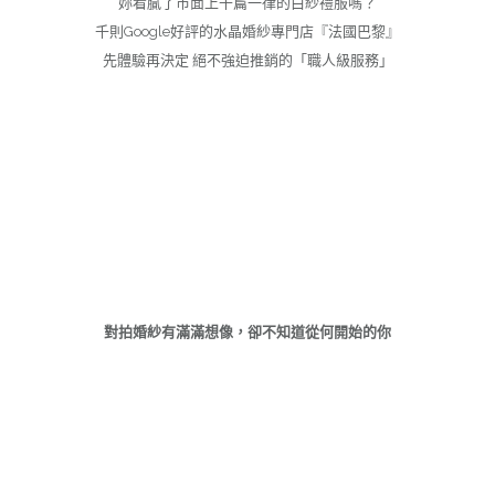
妳看膩了市面上千篇一律的白紗禮服嗎？
千則Google好評的水晶婚紗專門店『法國巴黎』
先體驗再決定 絕不強迫推銷的「職人級服務」
對拍婚紗有滿滿想像，卻不知道從何開始的你