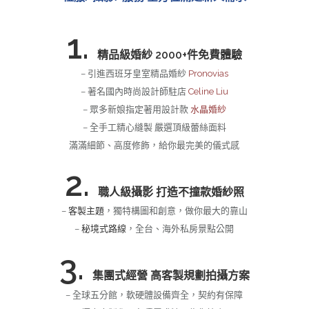
1.
精品級婚紗 2000+件免費體驗
– 引進西班牙皇室精品婚紗
Pronovias
– 著名國內時尚設計師駐店
Celine Liu
– 眾多新娘指定著用設計款
水晶婚紗
– 全手工精心縫製 嚴選頂級蕾絲面料
滿滿細節、高度修飾，給你最完美的儀式感
2.
職人級攝影 打造不撞款婚紗照
–
客製主題
，獨特構圖和創意，做你最大的靠山
–
秘境式路線
，全台、海外私房景點公開
3.
集團式經營 高客製規劃拍攝方案
– 全球五分館，軟硬體設備齊全，契約有保障