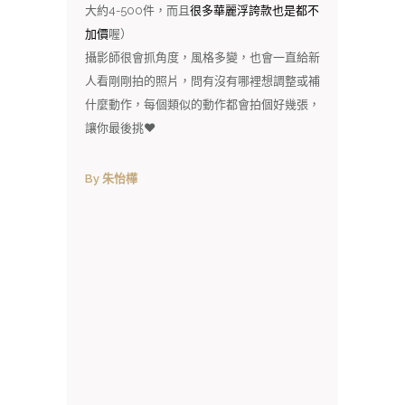
大約4-500件，而且
很多華麗浮誇款也是都不
加價
喔）
攝影師很會抓角度，風格多變，也會一直給新
人看剛剛拍的照片，問有沒有哪裡想調整或補
什麼動作，每個類似的動作都會拍個好幾張，
讓你最後挑❤️
By 朱怡樺