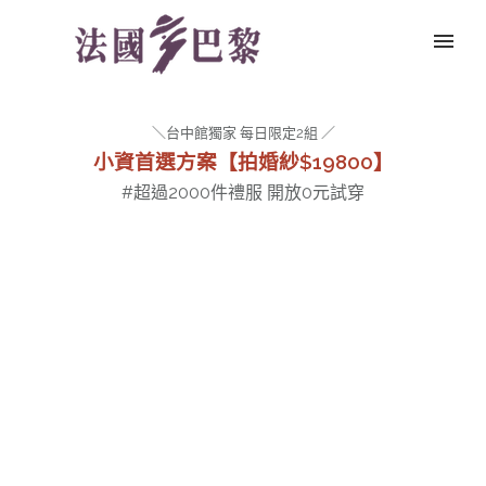
＼台中館獨家 每日限定2組 ／
小資首選方案【拍婚紗$19800】
#超過2000件禮服 開放0元試穿