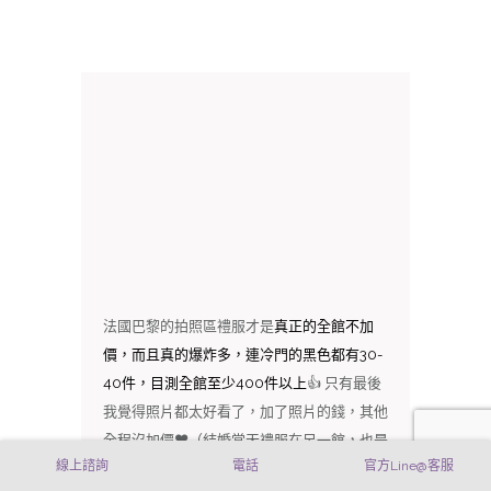
法國巴黎的拍照區禮服才是
真正的全館不加
價，而且真的爆炸多，連冷門的黑色都有30-
40件，目測全館至少400件以上
👍 只有最後
我覺得照片都太好看了，加了照片的錢，其他
全程沒加價❤️（結婚當天禮服在另一館，也是
線上諮詢
電話
官方Line@客服
大約4-500件，而且
很多華麗浮誇款也是都不