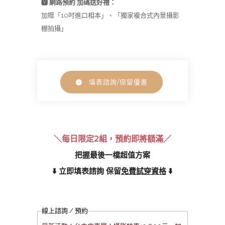
🆅 網路預約 加碼送好禮：
加贈「10吋進口相本」、「獨家複合式內景攝影
棚拍攝」
填表諮詢/保留優惠
＼每日限定2組
，預約即將額滿／
把握最後一檔超值方案
⬇️ 立即填表諮詢 保留
免費試穿資格
⬇️
線上諮詢 / 預約