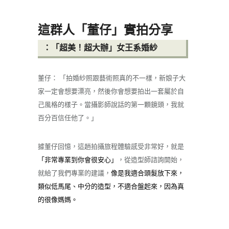
這群人「董仔」實拍分享
：「超美！超大辦」女王系婚紗
董仔： 「拍婚紗照跟藝術照真的不一樣，新娘子大
家一定會想要漂亮，然後你會想要拍出一套屬於自
己風格的樣子。當攝影師說話的第一顆鏡頭，我就
百分百信任他了。」
據董仔回憶，這趟拍攝旅程體驗感受非常好，就是
「非常專業到你會很安心」
，從造型師諮詢開始，
就給了我們專業的建議，
像是我適合頭髮放下來，
類似低馬尾、中分的造型，不適合盤起來，因為真
的很像媽媽。