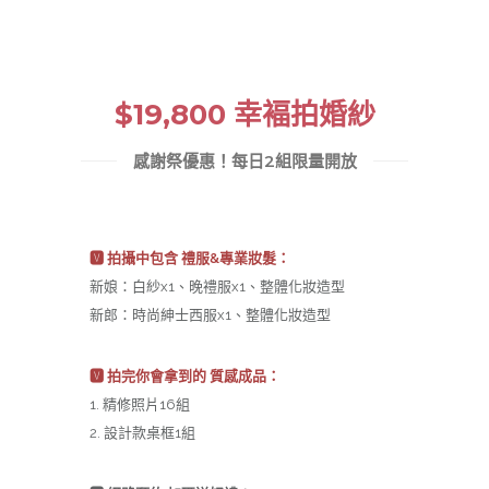
$19,800 幸褔拍婚紗
感謝祭優惠！每日2組限量開放
🆅 拍攝中包含 禮服&專業妝髮：
新娘：白紗x1、晚禮服x1、整體化妝造型
新郎：時尚紳士西服x1、整體化妝造型
🆅 拍完你會拿到的 質感成品：
1. 精修照片16組
2. 設計款桌框1組