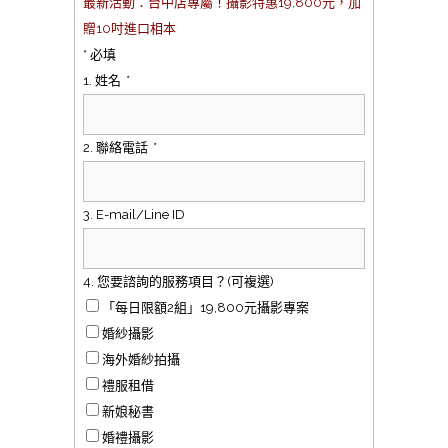
最新活動：台中店專屬！攝影特惠19,800元，加
贈10吋進口相本
* 必填
1. 姓名
*
2. 聯絡電話
*
3. E-mail/Line ID
4. 您要諮詢的服務項目？(可複選)
「每日限額2組」19,800元攝影專案
婚紗攝影
海外婚紗拍攝
禮服租借
新娘秘書
婚禮攝影