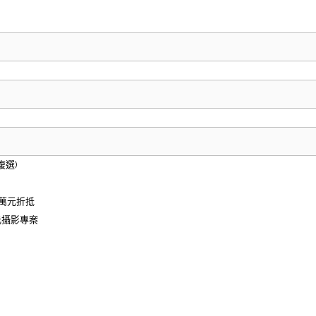
複選)
萬元折抵
元攝影專案