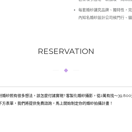
每套婚紗講究品牌、獨特性，完全
內知名婚紗設計公司候門行、貓
RESERVATION
對婚紗照有很多想法，該怎麼付諸實現? 客製化婚紗攝影，從2萬有找～39,80
寫下方表單，我們將提供免費諮詢，馬上開始制定你的婚紗拍攝計畫！