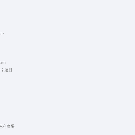
ad，
com
00；週日
金巴利廣場