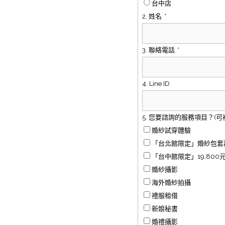
台中店
2. 姓名
*
3. 聯絡電話
*
4. Line ID
5. 您要諮詢的服務項目？(可
婚紗試穿體驗
「台北館限定」婚紗包套
「台中館限定」19,800
婚紗攝影
海外婚紗拍攝
禮服租借
新娘秘書
婚禮攝影