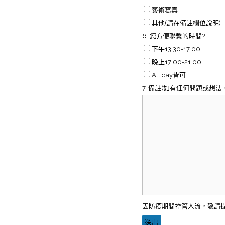
藝術寫真
其他(請在備註欄位說明)
6. 您方便聯繫的時間?
下午13:30-17:00
晚上17:00-21:00
All day皆可
7. 備註(如有任何問題或想法
因防疫期間控管人流，敬請