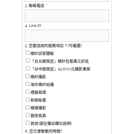
3. 聯絡電話
*
4. Line ID
5. 您要諮詢的服務項目？(可複選)
婚紗試穿體驗
「台北館限定」婚紗包套萬元折抵
「台中館限定」19,800元攝影專案
婚紗攝影
海外婚紗拍攝
禮服租借
新娘秘書
婚禮攝影
藝術寫真
其他(請在備註欄位說明)
6. 您方便聯繫的時間?