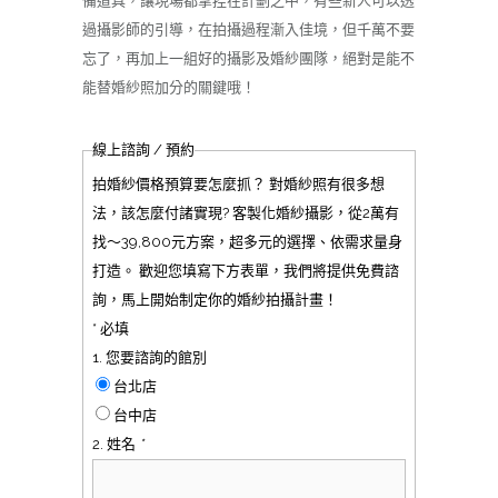
備道具，讓現場都掌控在計劃之中，有些新人可以透
過攝影師的引導，在拍攝過程漸入佳境，但千萬不要
忘了，再加上一組好的攝影及婚紗團隊，絕對是能不
能替婚紗照加分的關鍵哦！
線上諮詢 / 預約
拍婚紗價格預算要怎麼抓？ 對婚紗照有很多想
法，該怎麼付諸實現? 客製化婚紗攝影，從2萬有
找～39,800元方案，超多元的選擇、依需求量身
打造。 歡迎您填寫下方表單，我們將提供免費諮
詢，馬上開始制定你的婚紗拍攝計畫！
* 必填
1. 您要諮詢的館別
台北店
台中店
2. 姓名
*