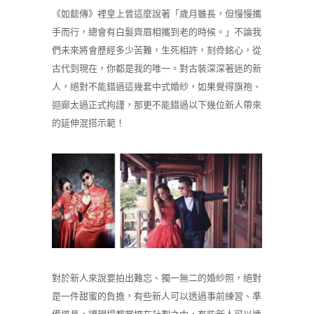
《如懿傳》裡皇上曾這麼說著「歲月雖長，但慢慢攜
手而行，總會有白髮齊眉相攜到老的時候。」不論我
們未來將會歷經多少苦難，生死相許，刻骨銘心，從
古代到現在，你都是我的唯一。對古裝深深著迷的新
人，絕對不能錯過這幾套中式婚紗，如果覺得旗袍、
迴廊太過正式拘謹，那更不能錯過以下幾位新人帶來
的延伸混搭示範！
對於新人來說要拍出難忘、獨一無二的婚紗照，絕對
是一件甜蜜的負擔，有些新人可以透過事前練習、準