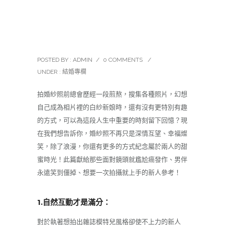
特色婚紗、場景、姿勢、風
格大全
POSTED BY : ADMIN
/
0 COMMENTS
/
UNDER :
結婚專欄
拍婚紗照前總會歷經一段煎熬，搜集各種照片，幻想
自己成為相片裡的白紗新娘時，還有沒有更特別有趣
的方式，可以為這段人生中重要的時刻留下回憶？現
在我們想告訴你，婚紗照不再只是深情互望、幸福燦
笑，除了浪漫，你還有更多的方式紀念屬於兩人的甜
蜜時光！此篇獻給那些面對鏡頭就尷尬癌發作、男伴
永遠笑到僵掉、想要一次拍攝就上手的新人參考！
1.自然互動才是滿分：
對於執著想拍出雜誌模特兒風格卻使不上力的新人