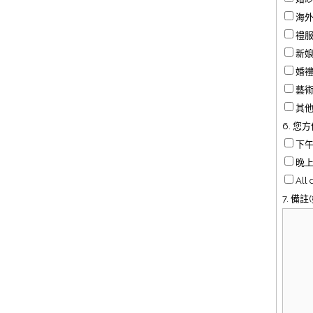
海
禮
新
婚
藝
其他
6. 您
下午1
晚上1
All
7. 備