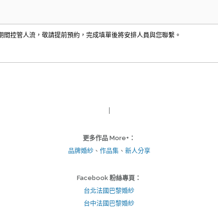
期間控管人流，敬請提前預約，完成填單後將安排人員與您聯繫。
｜
更多作品 More+：
品牌婚紗
、
作品集
、
新人分享
Facebook 粉絲專頁：
台北法國巴黎婚紗
台中法國巴黎婚紗