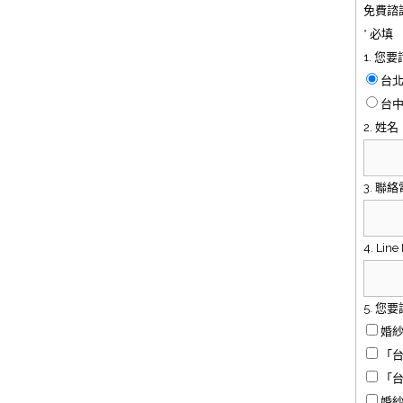
免費諮
* 必填
1. 您
台
台
2. 姓名
3. 聯
4. Line 
5. 您
婚
「
「台
婚