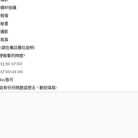
外婚紗拍攝
服租借
娘秘書
禮攝影
術寫真
(請在備註欄位說明)
方便聯繫的時間?
3:30-17:00
7:00-21:00
 day皆可
註(如有任何問題或想法，歡迎填寫)