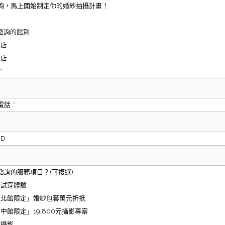
詢，馬上開始制定你的婚紗拍攝計畫！
要諮詢的館別
北店
中店
*
絡電話
*
ID
要諮詢的服務項目？(可複選)
紗試穿體驗
台北館限定」婚紗包套萬元折抵
中館限定」19,800元攝影專案
紗攝影