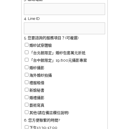
4. Line ID
5. 您要諮詢的服務項目？(可複選)
婚紗試穿體驗
「台北館限定」婚紗包套萬元折抵
「台中館限定」19,800元攝影專案
婚紗攝影
海外婚紗拍攝
禮服租借
新娘秘書
婚禮攝影
藝術寫真
其他(請在備註欄位說明)
6. 您方便聯繫的時間?
下午13:30-17:00