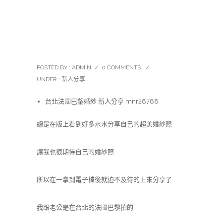
分享│台北法國巴黎婚紗 新
人分享
POSTED BY : ADMIN
/
0 COMMENTS
/
UNDER :
新人分享
台北法國巴黎婚紗 新人分享 mnr28788
總是在版上看到好多水水分享自己的超美婚紗照
讓我也很期待自己的婚紗照
所以在一拿到電子檔後就迫不及待的上來分享了
我跟老公是在台北的法國巴黎拍的