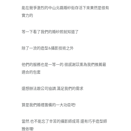
能在競爭激烈的中山北路婚紗街存活下來果然是很有
實力的
等一下看了我們的婚紗照就知道了
除了一流的造型&攝影技術之外
他們的服務也是一等一的,很感謝苡熏為我們推薦最
適合的包套
還想辦法跟公司協調,滿足我們的需求
算是我們婚禮籌備的一大功臣吧!
當然,也不能忘了辛苦的攝影師成哥,還有巧手造型師
雅依囉!