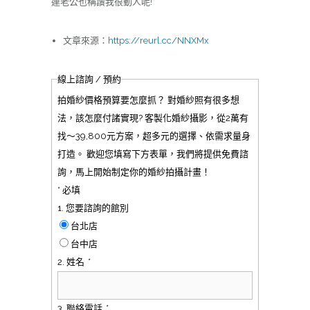
連老公也稱讚我很動人呢!
文章來源：
https://reurl.cc/NNXMx
線上諮詢 / 預約
拍婚紗價格預算要怎麼抓？ 對婚紗照有很多想
法，該怎麼付諸實現? 客製化婚紗攝影，從2萬有
找～39,800元方案，超多元的選擇、依需求量身
打造。 歡迎您填寫下方表單，我們將提供免費諮
詢，馬上開始制定你的婚紗拍攝計畫！
* 必填
1. 您要諮詢的館別
台北店
台中店
2. 姓名
*
3. 聯絡電話
*